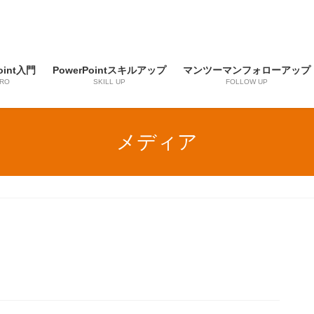
oint入門
PowerPointスキルアップ
マンツーマンフォローアップ
TRO
SKILL UP
FOLLOW UP
メディア