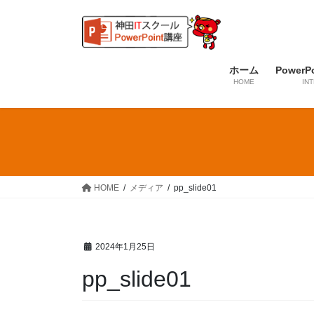
コ
ナ
ン
ビ
テ
ゲ
ン
ー
ホーム
PowerP
ツ
シ
HOME
IN
へ
ョ
ス
ン
キ
に
ッ
移
プ
動
HOME
メディア
pp_slide01
2024年1月25日
pp_slide01