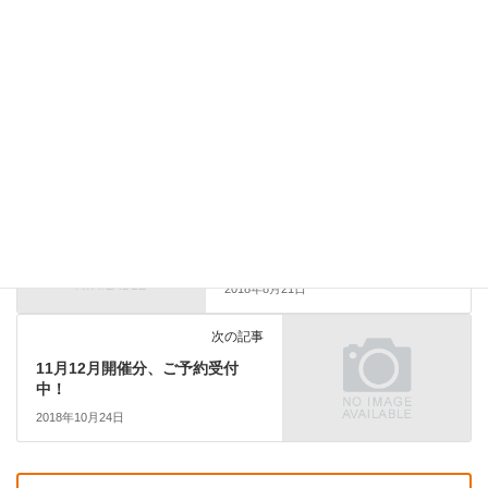
少人数制のため、お申し込みのタイミングによっては満席になっ
ている場合もございますが、
ご了承くださいませ。
最新情報は
こちら
からどうぞ。
前の記事
9月、10月のPowerPointセミナ
ー受講予約受付中！
2018年8月21日
次の記事
11月12月開催分、ご予約受付
中！
2018年10月24日