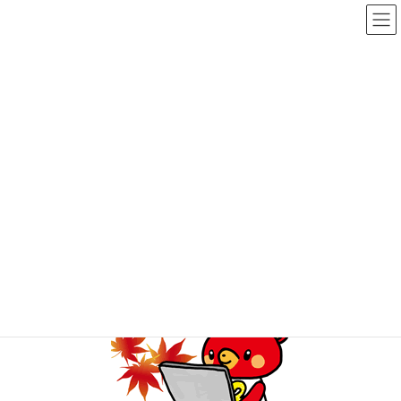
コ
ナ
ン
ビ
テ
ゲ
ン
ー
メディア
ツ
シ
へ
ョ
ス
ン
HOME
メディア
gf1420287911l
キ
に
ッ
移
プ
動
2015年9月18日
gf1420287911l